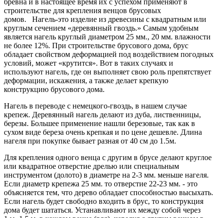
бревна и в настоящее время их с успехом применяют в
строительстве для крепления венцов брусовых
домов. Нагель-это изделие из древесины с квадратным или
круглым сечением «деревянный гвоздь.» Самым удобным
является нагель круглый диаметром 25 мм., 20 мм. влажности
не более 12%. При строительстве брусового дома, брус
обладает свойством деформацией под воздействием погодных
условий, может «крутится». Вот в таких случаях и
используют нагель, где он выполняет свою роль препятствует
деформации, искажения, а также делает крепкую
конструкцию брусового дома.
Нагель в переводе с немецкого-гвоздь, в нашем случае
крепеж. Деревянный нагель делают из дуба, лиственницы,
березы. Большее применение нашли березовые, так как в
сухом виде береза очень крепкая и по цене дешевле. Длина
нагеля при покупке бывает разная от 40 см до 1.5м.
Для крепления одного венца с другим в брусе делают круглое
или квадратное отверстие дрелью или специальным
инструментом (долото) в диаметре на 2-3 мм. меньше нагеля.
Если диаметр крепежа 25 мм. то отверстие 22-23 мм. - это
объясняется тем, что дерево обладает способностью высыхать.
Если нагель будет свободно входить в брус, то конструкция
дома будет шататься. Устанавливают их между собой через