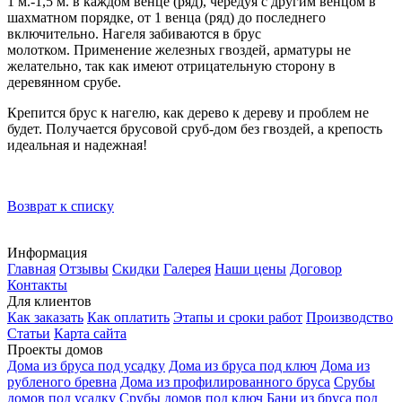
1 м.-1,5 м. в каждом венце (ряд), чередуя с другим венцом в
шахматном порядке, от 1 венца (ряд) до последнего
включительно. Нагеля забиваются в брус
молотком. Применение железных гвоздей, арматуры не
желательно, так как имеют отрицательную сторону в
деревянном срубе.
Крепится брус к нагелю, как дерево к дереву и проблем не
будет. Получается брусовой сруб-дом без гвоздей, а крепость
идеальная и надежная!
Возврат к списку
Информация
Главная
Отзывы
Скидки
Галерея
Наши цены
Договор
Контакты
Для клиентов
Как заказать
Как оплатить
Этапы и сроки работ
Производство
Статьи
Карта сайта
Проекты домов
Дома из бруса под усадку
Дома из бруса под ключ
Дома из
рубленого бревна
Дома из профилированного бруса
Срубы
домов под усадку
Срубы домов под ключ
Бани из бруса под