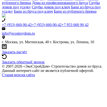
рубленого бревна
Дома из профилированного бруса
Срубы
домов под усадку
Срубы домов под ключ
Бани из бруса под
усадку
Бани из бруса под ключ
Бани из рубленого бревна
+7 (953) 660-90-42
+7 (953) 660-90-42
+7 953 660 90 42
info@ecostroydom.ru
г. Москва, ул. Митинская, 40
г. Кострома, ул. Ленина, 10
Заказать расчёт
Заказать обратный звонок
© 2007-2026 «ЭкоСтройДом» Строительство домов из бруса.
Данный интернет-сайт не является публичной офертой.
Старая версия сайта