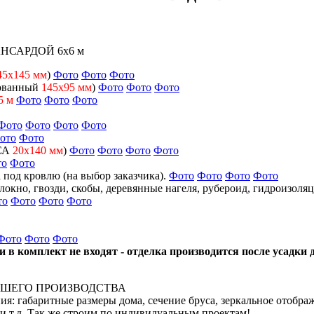
САРДОЙ 6х6 м
45х145 мм
)
Фото
Фото
Фото
ованный
145х95 мм
)
Фото
Фото
Фото
5
м
Фото
Фото
Фото
Фото
Фото
Фото
Фото
ото
Фото
СА
20х140 мм
)
Фото
Фото
Фото
Фото
то
Фото
под кровлю (на выбор заказчика).
Фото
Фото
Фото
Фото
окно, гвозди, скобы, деревянные нагеля, рубероид, гидроизоля
то
Фото
Фото
Фото
Фото
Фото
Фото
и в комплект не входят - отделка производится после усадки
НАШЕГО ПРОИЗВОДСТВА
: габаритные размеры дома, сечение бруса, зеркальное отображ
 и т.д. Так же строим по индивидуальным проектам!