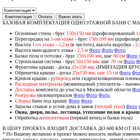
Комплектация
Оплата
Важно знать
БАЗОВАЯ КОМПЛЕКТАЦИЯ ОДНОЭТАЖНОЙ БАНИ С МАН
Основные стены - брус
150х150 мм
(профилированный
1
Перегородки на
1-ом этаже
- брус
150х100 мм
(профилир
Высота
1-го этажа
-
2,2 м
(в чистоте), высота вырубки -
2,
Высота мансардного этажа -
2,3 м
Фото
Фото
Фото
Балки пола и потолка - брус
150х100 мм
, шаг
60 см
Фото
Стропильная система - брус
50х150 мм
, шаг
70 см
Фото
Ф
Фронтоны крыши - доска
25х150 мм
, (ИМИТАЦИЯ БРУ
Обрешетка крыши - доска
25х150 мм, шаг 15 см
Фото
Фо
Кровля крыши -
рубероид
или гидроизоляционная пленка 
Расходные материалы
(межвенцовый утеплитель - льновол
Доставка
комплекта до участка в Московской области
Фо
Разгрузка
пиломатериалов
Фото
Фото
Фото
Сборка
бани под крышу
Фото
Фото
Запилы стыков и углов дома в замок (
теплый угол
)
Фото
Окна, двери, полы, лестница, утепление полов и крыш
Обработка
антисептиком
(первый венец и балки пола)
В ЦЕНУ ПРОЕКТА ВХОДИТ ДОСТАВКА ДО 600 КМ ОТ 
* По Вашему желанию в проект можно вносить любые изменения
веранды, гаража, крыльца, перенос перегородок, дверей и окон