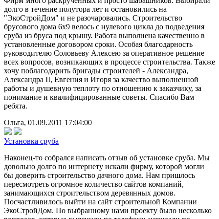
Фирм много раскрученных и просто шабашников. Выбирали
долго в течение полутора лет и остановились на
"ЭкоСтройДом" и не разочаровались. Строительство
брусового дома 6х9 велось с нулевого цикла до подведения
сруба из бруса под крышу. Работа выполнена качественно в
установленные договором сроки. Особая благодарность
руководителю Соловьеву Алексею за оперативное решение
всех вопросов, возникающих в процессе строительства. Также
хочу поблагодарить бригады строителей - Александра,
Александра II, Евгения и Игоря за качество выполненной
работы и душевную теплоту по отношению к заказчику, за
понимание и квалифицированные советы. Спасибо Вам
ребята.
Ольга, 01.09.2011 17:04:00
Установка сруба
Наконец-то собрался написать отзыв об установке сруба. Мы
довольно долго по интернету искали фирму, которой могли
бы доверить строительство дачного дома. Нам пришлось
пересмотреть огромное количество сайтов компаний,
занимающихся строительством деревянных домов.
Посчастливилось выйти на сайт строительной Компании
ЭкоСтройДом. По выбранному нами проекту было несколько