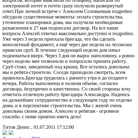
вопросов, которые выяснили по телефону, написали по
электронной почте и почти сразу получили развернутый
ответ.При личной встрече с Алексеем Соловьевым подробно
обсудили существенные моменты: оплата строительства,
уточнение планировки дома, мы получили необходимые
разъяснения и 27 мая подписали договор. На все наши
вопросы Алексей отвечал максимально доступно и подробно.
Уже через 3 недели приехала бригада, что бы сделать
монолитный фундамент, а ещё через две недели на лесовозах
привезли сруб. В течение следующей недели дом начал
подниматься вверх. Через 3 дня он вырос наполовину, а ровно
через неделю мне позвонили и попросили принять работу.
Сруб стоял, заведенный под крышу, Все остались довольны:
мы и ребята-строители. Соседи приходили смотреть, всем
нравилось.Бригада трудилась с раннего утра и до позднего
вечера. Работы выполнены в полном объеме, согласно
договора, безупречно и качественно. Со своей стороны хочу
отметить отличную работу бригадира Александра. Надеюсь
на дальнейшее сотрудничество в следующем году по отделке
дома, и в перспективе строительства. Мы с женой очень
довольны своим домом. Алексею и ребятам - огромное
спасибо, с ними приятно иметь дело!
Титов Денис , 01.07.2011 17:12:00