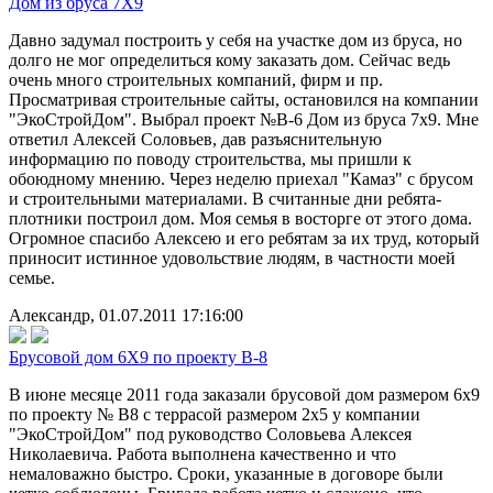
Дом из бруса 7Х9
Давно задумал построить у себя на участке дом из бруса, но
долго не мог определиться кому заказать дом. Сейчас ведь
очень много строительных компаний, фирм и пр.
Просматривая строительные сайты, остановился на компании
"ЭкоСтройДом". Выбрал проект №В-6 Дом из бруса 7х9. Мне
ответил Алексей Соловьев, дав разъяснительную
информацию по поводу строительства, мы пришли к
обоюдному мнению. Через неделю приехал "Камаз" с брусом
и строительными материалами. В считанные дни ребята-
плотники построил дом. Моя семья в восторге от этого дома.
Огромное спасибо Алексею и его ребятам за их труд, который
приносит истинное удовольствие людям, в частности моей
семье.
Александр, 01.07.2011 17:16:00
Брусовой дом 6Х9 по проекту В-8
В июне месяце 2011 года заказали брусовой дом размером 6х9
по проекту № В8 с террасой размером 2х5 у компании
"ЭкоСтройДом" под руководство Соловьева Алексея
Николаевича. Работа выполнена качественно и что
немаловажно быстро. Сроки, указанные в договоре были