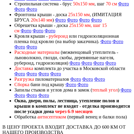
Стропильная система - брус
50х150 мм
, шаг
70 см
Фото
Фото
Фото
Фронтоны крыши - доска
25х150 мм
, (ИМИТАЦИЯ
БРУСА
20х140 мм
)
Фото
Фото
Фото
Фото
Обрешетка крыши - доска
25х150 мм, шаг 15
см
Фото
Фото
Фото
Кровля крыши -
рубероид
или гидроизоляционная
пленка под кровлю (на выбор заказчика).
Фото
Фото
Фото
Фото
Расходные материалы
(межвенцовый утеплитель -
льноволокно, гвозди, скобы, деревянные нагеля,
рубероид, гидроизоляция)
Фото
Фото
Фото
Фото
Доставка
комплекта до участка в Московской области
Фото
Фото
Фото
Фото
Разгрузка
пиломатериалов
Фото
Фото
Фото
Сборка
бани под крышу
Фото
Фото
Запилы стыков и углов дома в замок (
теплый угол
)
Фото
Фото
Фото
Фото
Окна, двери, полы, лестница, утепление полов и
крыши в комплект не входят - отделка производится
после усадки дома
через 6-9 месяцев
Обработка
антисептиком
(первый венец и балки пола)
В ЦЕНУ ПРОЕКТА ВХОДИТ ДОСТАВКА ДО 600 КМ ОТ
НАШЕГО ПРОИЗВОДСТВА