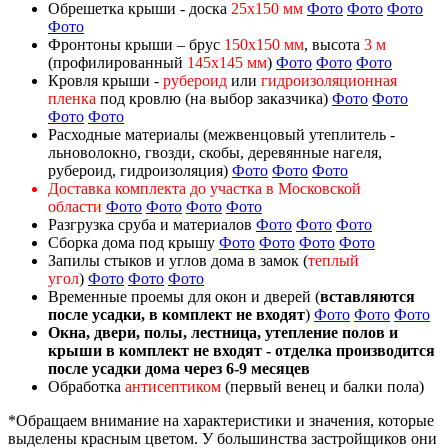
Обрешетка крыши - доска
25х150 мм
Фото
Фото
Фото
Фото
Фронтоны крыши – брус
150х150 мм
, высота
3 м
(профилированный
145х145 мм
)
Фото
Фото
Фото
Кровля крыши -
рубероид
или
гидроизоляционная
пленка
под кровлю (на выбор заказчика)
Фото
Фото
Фото
Фото
Расходные материалы (межвенцовый утеплитель -
льноволокно, гвозди, скобы, деревянные нагеля,
рубероид, гидроизоляция)
Фото
Фото
Фото
Доставка комплекта до участка в Московской
области
Фото
Фото
Фото
Фото
Разгрузка сруба и материалов
Фото
Фото
Фото
Сборка дома под крышу
Фото
Фото
Фото
Фото
Запилы стыков и углов дома в замок (
теплый
угол
)
Фото
Фото
Фото
Временные проемы для окон и дверей (
вставляются
после усадки, в комплект не входят
)
Фото
Фото
Фото
Окна, двери, полы, лестница, утепление полов и
крыши в комплект не входят - отделка производится
после усадки дома через 6-9 месяцев
Обработка
антисептиком
(первый венец и балки пола)
*Обращаем внимание на характеристики и значения, которые
выделены красным цветом. У большинства застройщиков они