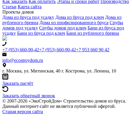
Как заказать
Как оплатить
Этапы и сроки работ
Производство
Статьи
Карта сайта
Проекты домов
Дома из бруса под усадку
Дома из бруса под ключ
Дома из
рубленого бревна
Дома из профилированного бруса
Срубы
домов под усадку
Срубы домов под ключ
Бани из бруса под
усадку
Бани из бруса под ключ
Бани из рубленого бревна
+7 (953) 660-90-42
+7 (953) 660-90-42
+7 953 660 90 42
info@ecostroydom.ru
г. Москва, ул. Митинская, 40
г. Кострома, ул. Ленина, 10
Заказать расчёт
Заказать обратный звонок
© 2007-2026 «ЭкоСтройДом» Строительство домов из бруса.
Данный интернет-сайт не является публичной офертой.
Старая версия сайта