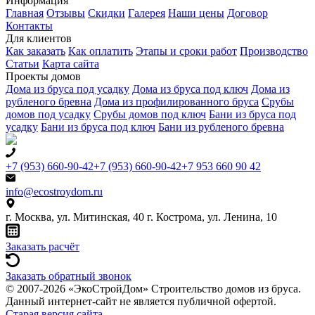
Информация
Главная
Отзывы
Скидки
Галерея
Наши цены
Договор
Контакты
Для клиентов
Как заказать
Как оплатить
Этапы и сроки работ
Производство
Статьи
Карта сайта
Проекты домов
Дома из бруса под усадку
Дома из бруса под ключ
Дома из
рубленого бревна
Дома из профилированного бруса
Срубы
домов под усадку
Срубы домов под ключ
Бани из бруса под
усадку
Бани из бруса под ключ
Бани из рубленого бревна
+7 (953) 660-90-42
+7 (953) 660-90-42
+7 953 660 90 42
info@ecostroydom.ru
г. Москва, ул. Митинская, 40
г. Кострома, ул. Ленина, 10
Заказать расчёт
Заказать обратный звонок
© 2007-2026 «ЭкоСтройДом» Строительство домов из бруса.
Данный интернет-сайт не является публичной офертой.
Старая версия сайта