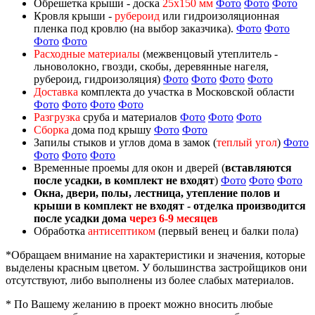
Обрешетка крыши - доска
25х150 мм
Фото
Фото
Фото
Кровля крыши -
рубероид
или гидроизоляционная
пленка под кровлю (на выбор заказчика).
Фото
Фото
Фото
Фото
Расходные материалы
(межвенцовый утеплитель -
льноволокно, гвозди, скобы, деревянные нагеля,
рубероид, гидроизоляция)
Фото
Фото
Фото
Фото
Доставка
комплекта до участка в Московской области
Фото
Фото
Фото
Фото
Разгрузка
сруба и материалов
Фото
Фото
Фото
Сборка
дома под крышу
Фото
Фото
Запилы стыков и углов дома в замок (
теплый угол
)
Фото
Фото
Фото
Фото
Временные проемы для окон и дверей (
вставляются
после усадки, в комплект не входят
)
Фото
Фото
Фото
Окна, двери, полы, лестница, утепление полов и
крыши в комплект не входят - отделка производится
после усадки дома
через 6-9 месяцев
Обработка
антисептиком
(первый венец и балки пола)
*Обращаем внимание на характеристики и значения, которые
выделены красным цветом. У большинства застройщиков они
отсутствуют, либо выполнены из более слабых материалов.
* По Вашему желанию в проект можно вносить любые