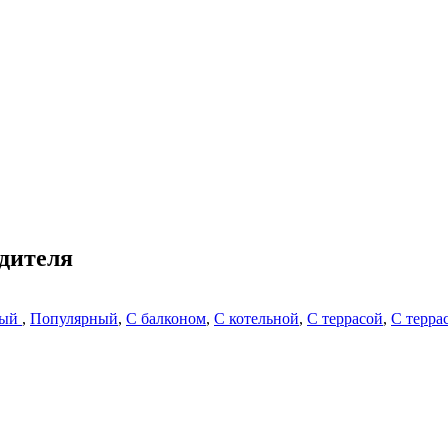
одителя
ный
,
Популярный
,
С балконом
,
С котельной
,
С террасой
,
С терра